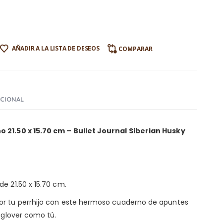
AÑADIR A LA LISTA DE DESEOS
COMPARAR
ICIONAL
 21.50 x 15.70 cm – Bullet Journal
Siberian Husky
e 21.50 x 15.70 cm.
or tu perrhijo con este hermoso cuaderno de apuntes
doglover como tú.