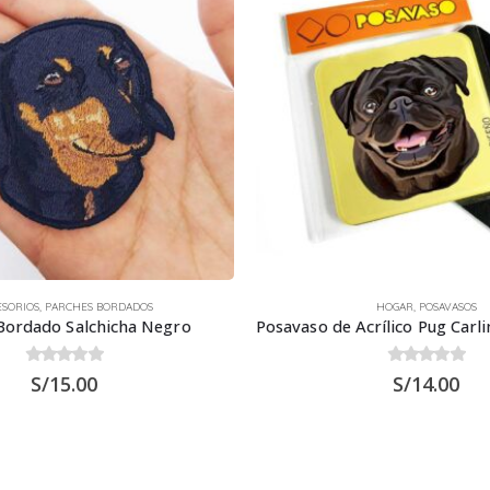
ESORIOS
,
PARCHES BORDADOS
HOGAR
,
POSAVASOS
Bordado Salchicha Negro
0
out of 5
0
out of 5
S/
15.00
S/
14.00