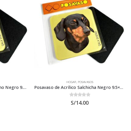
HOGAR
,
POSAVASOS
Posavaso de Acrílico Pug Carlino Negro 9.5×9.5 cms
Posavaso de Acrílico Salchicha Negro 9.5×9.5 cms
0
out of 5
S/
14.00