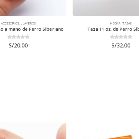
ACCESORIOS
,
LLAVEROS
HOGAR
,
TAZAS
ho a mano de Perro Siberiano
Taza 11 oz. de Perro Si
0
out of 5
0
out of 5
S/
20.00
S/
32.00