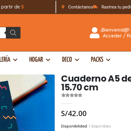
tir de
S
/
1
6
9
.
0
Contáctanos
Rastrea tu ped
¡Bienvenid@!
Acceder / Re
LERÍA
HOGAR
DECO
PACKS
Cuaderno A5 de 
15.70 cm
0
out of 5
S/
42.00
Disponibilidad:
1 disponibles