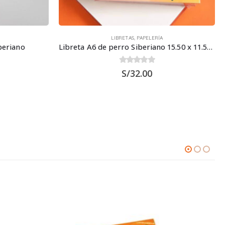
LIBRETAS
,
PAPELERÍA
beriano
Libreta A6 de perro Siberiano 15.50 x 11.50 cm
0
out of 5
S/
32.00