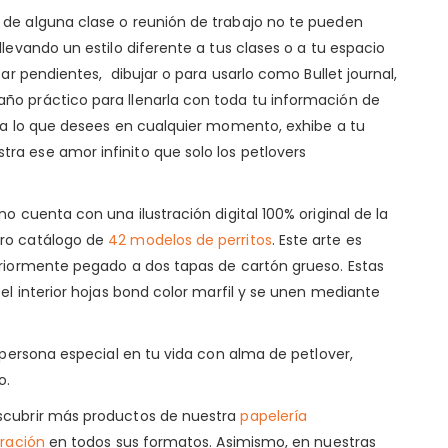
de alguna clase o reunión de trabajo no te pueden
levando un estilo diferente a tus clases o a tu espacio
tar pendientes, dibujar o para usarlo como Bullet journal,
o práctico para llenarla con toda tu información de
ota lo que desees en cualquier momento, exhibe a tu
a ese amor infinito que solo los petlovers
o cuenta con una ilustración digital 100% original de la
tro catálogo de
42 modelos de perritos
. Este arte es
eriormente pegado a dos tapas de cartón grueso. Estas
 el interior hojas bond color marfil y se unen mediante
a persona especial en tu vida con alma de petlover,
o.
scubrir más productos de nuestra
papelería
tración
en todos sus formatos. Asimismo, en nuestras