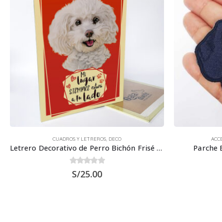
CUADROS Y LETREROS
,
DECO
ACC
Letrero Decorativo de Perro Bichón Frisé 30×22.5 cms
Parche 
0
out of 5
S/
25.00