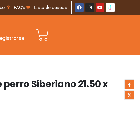
ido
FAQ's
Lista de deseos
gistrarse
perro Siberiano 21.50 x