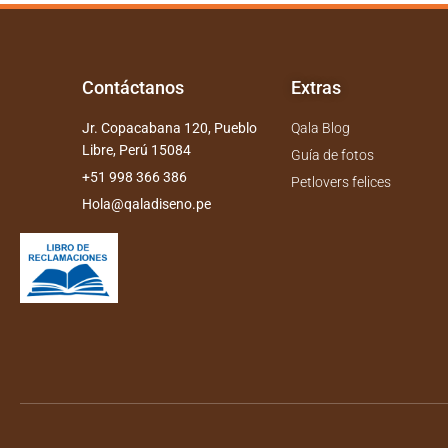
Contáctanos
Extras
Jr. Copacabana 120, Pueblo
Qala Blog
Libre, Perú 15084
Guía de fotos
+51 998 366 386
Petlovers felices
Hola@qaladiseno.pe