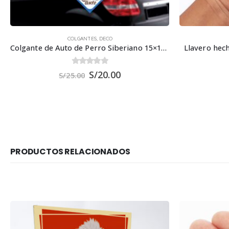
COLGANTES
,
DECO
Colgante de Auto de Perro Siberiano 15×15 cm.
Llavero hec
0
out of 5
S/
20.00
S/
25.00
PRODUCTOS RELACIONADOS