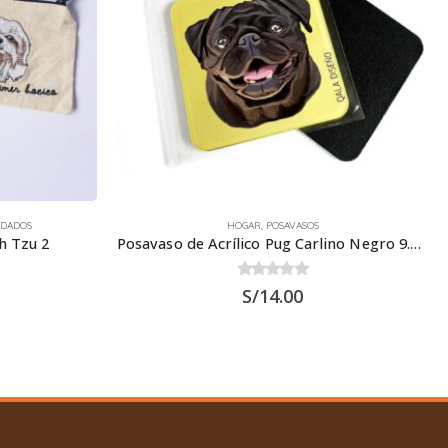
DADOS
HOGAR
,
POSAVASOS
h Tzu 2
Posavaso de Acrílico Pug Carlino Negro 9.5×9.5 cms
0
out of 5
S/
14.00