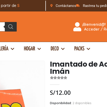
tir de
S
/
1
6
9
.
0
Contáctanos
Rastrea tu ped
¡Bienvenid@!
Acceder / Re
LERÍA
HOGAR
DECO
PACKS
Imantado de Ac
Imán
0
out of 5
S/
12.00
Disponibilidad:
2 disponibles