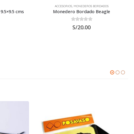
ACCESORIOS
,
MONEDEROS BORDADOS
 9.5×9.5 cms
Monedero Bordado Beagle
0
out of 5
S/
20.00