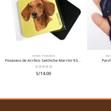
HOGAR
,
POSAVASOS
ACC
Posavaso de Acrílico Salchicha Marrón 9.5×9.5 cms
Parc
0
out of 5
S/
14.00