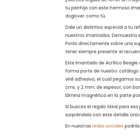
tu perrhijo con este hermoso iman
doglover como tú.
Dale un distintivo especial a tu r
nuestros imantados. Demuestra es
Ponlo directamente sobre una supe
tener siempre presente el recuer
Este Imantado de Acrílico Beagle e
forma parte de nuestro catálogo
vinil adhesivo, el cual pegamos s
cms. y 2 mm. de espesor, con bor
lámina magnética en la parte post
Si buscas el regalo ideal para es
sorpréndela con este detalle únic
En nuestras
redes sociales
podrás 