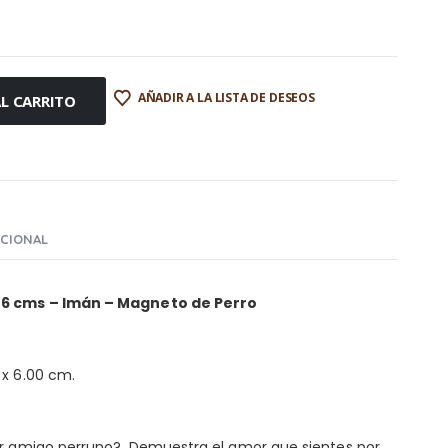
AÑADIR A LA LISTA DE DESEOS
L CARRITO
ICIONAL
6 cms – Imán – Magneto de Perro
 x 6.00 cm.
or amigo perruno?. Demuestra el amor que sientes por