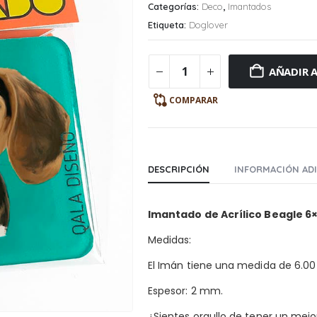
Categorías:
Deco
,
Imantados
Etiqueta:
Doglover
AÑADIR A
COMPARAR
DESCRIPCIÓN
INFORMACIÓN AD
Imantado de Acrílico Beagle
6×
Medidas:
El Imán tiene una medida de 6.00
Espesor: 2 mm.
¿Sientes orgullo de tener un mej