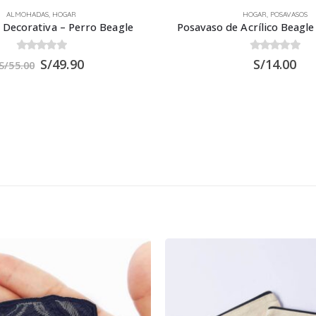
ALMOHADAS
,
HOGAR
HOGAR
,
POSAVASOS
Decorativa – Perro Beagle
Posavaso de Acrílico Beagle
0
out of 5
0
out of 5
S/
49.90
S/
14.00
S/
55.00