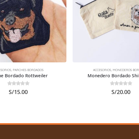
ESORIOS
,
PARCHES BORDADOS
ACCESORIOS
,
MONEDEROS BOR
he Bordado Rottweiler
Monedero Bordado Shi
0
out of 5
0
out of 5
S/
15.00
S/
20.00