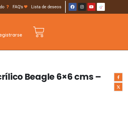
ido
FAQ's
Lista de deseos
gistrarse
rílico Beagle 6×6 cms –