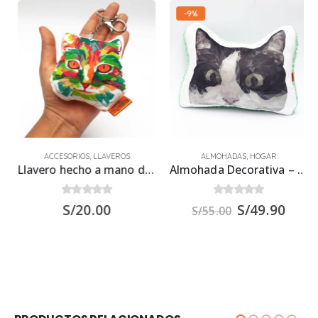
-9%
ACCESORIOS
,
LLAVEROS
ALMOHADAS
,
HOGAR
Llavero hecho a mano de Gato Arcoíris
Almohada Decorativa – Tuxedo Low Poly
0
out of 5
0
out of 5
S/
20.00
S/
49.90
S/
55.00