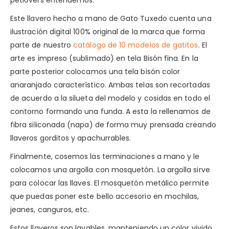
petlovers entendemos.
Este llavero hecho a mano de Gato Tuxedo cuenta una
ilustración digital 100% original de la marca que forma
parte de nuestro
catálogo de 10 modelos de gatitos
. El
arte es impreso (sublimado) en tela Bisón fina. En la
parte posterior colocamos una tela bisón color
anaranjado característico. Ambas telas son recortadas
de acuerdo a la silueta del modelo y cosidas en todo el
contorno formando una funda. A esta la rellenamos de
fibra siliconada (napa) de forma muy prensada creando
llaveros gorditos y apachurrables.
Finalmente, cosemos las terminaciones a mano y le
colocamos una argolla con mosquetón. La argolla sirve
para colocar las llaves. El mosquetón metálico permite
que puedas poner este bello accesorio en mochilas,
jeanes, canguros, etc.
Estos llaveros son lavables, manteniendo un color vivido