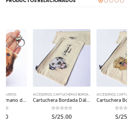
PRODUCTOS RELACIONADOS
ACCESORIOS
,
CARTUCHERAS BORDADAS
ACCESORIOS
,
CARTUCHERAS BORDADAS
Cartuchera Bordada Dálmata
Cartuchera Bordada Golden Retriever
0
out of 5
0
out of 5
S/
25.00
S/
25.00