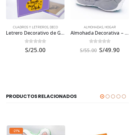
CUADROS Y LETREROS
,
DECO
ALMOHADAS
,
HOGAR
Letrero Decorativo de Gato Gris 30×22.5 cms
Almohada Decorativa – Gato Gris
0
out of 5
0
out of 5
S/
25.00
S/
49.90
S/
55.00
PRODUCTOS RELACIONADOS
-21%