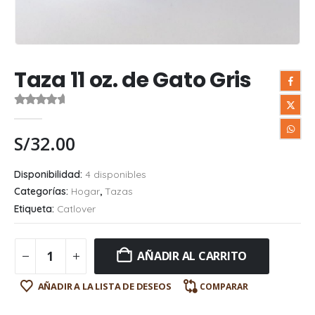
Taza 11 oz. de Gato Gris
0
out of 5
S/
32.00
Disponibilidad:
4 disponibles
Categorías:
Hogar
,
Tazas
Etiqueta:
Catlover
AÑADIR AL CARRITO
AÑADIR A LA LISTA DE DESEOS
COMPARAR