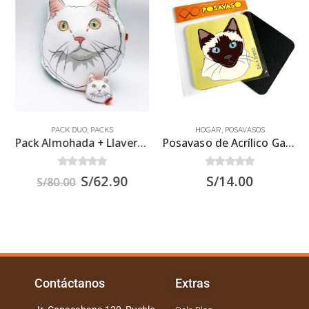
PACK DUO
,
PACKS
HOGAR
,
POSAVASOS
Pack Almohada + Llavero de tela – Gato Blanco
Posavaso de Acrílico Gato Siamés 9.5×9.5 cms.
0
out of 5
0
out of 5
S/
62.90
S/
14.00
S/
80.00
Contáctanos
Extras