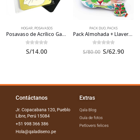
HOGAR
,
POSAVASOS
PACK DUO
,
PACKS
Posavaso de Acrílico Gato Siamés 9.5×9.5 cms.
Pack Almohada + Llavero de tela – Gato Arcoiris
0
out of 5
0
out of 5
S/
14.00
S/
62.90
S/
80.00
Contáctanos
Extras
Jr. Copacabana 120, Pueblo
Qala Blog
Libre, Perú 15084
Guía de fotos
+51 998 366 386
Petlovers felices
Hola@qaladiseno.pe