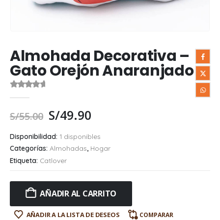
Almohada Decorativa –
Gato Orejón Anaranjado
0
out of 5
S/
49.90
S/
55.00
Disponibilidad:
1 disponibles
Categorías:
Almohadas
,
Hogar
Etiqueta:
Catlover
AÑADIR AL CARRITO
AÑADIR A LA LISTA DE DESEOS
COMPARAR