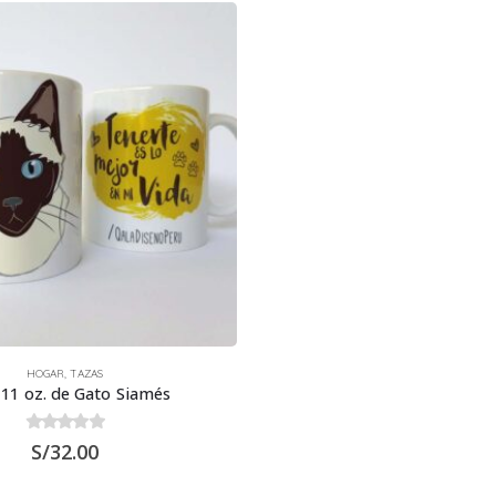
HOGAR
,
TAZAS
11 oz. de Gato Siamés
0
out of 5
S/
32.00