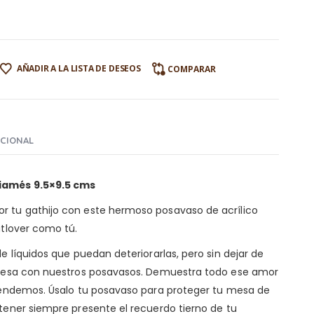
AÑADIR A LA LISTA DE DESEOS
COMPARAR
ICIONAL
Siamés 9.5×9.5 cms
r tu gathijo con este hermoso posavaso de acrílico
atlover como tú.
de líquidos que puedan deteriorarlas, pero sin dejar de
u mesa con nuestros posavasos. Demuestra todo ese amor
entendemos. Úsalo tu posavaso para proteger tu mesa de
 tener siempre presente el recuerdo tierno de tu