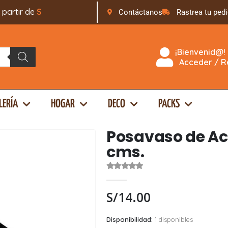
rtir de
S
/
1
6
9
.
Contáctanos
Rastrea tu ped
¡Bienvenid@!
Acceder / Re
LERÍA
HOGAR
DECO
PACKS
Posavaso de Acr
cms.
0
out of 5
S/
14.00
Disponibilidad:
1 disponibles