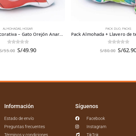
PACK DUO
,
PACKS
ALMOHADAS
,
HOGAR
Pack Almohada + Llavero de tela – Gato Arcoiris
Almohada Decorativa – Pati
0
out of 5
0
out of 5
S/
62.90
S/
49.9
S/
80.00
S/
55.00
Información
Síguenos
Estado de envío
Facebook
Preguntas frecuentes
Instagram
Términos y condiciones
TikTok