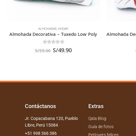
ALMOHADAS
,
HOGAR
Almohada Decorativa – Gato Orejón Anaranjado
0
out of 5
S/
49.90
S/
55.00
Contáctanos
Extras
Jr. Copacabana 120, Pueblo
Qala Blog
Libre, Perú 15084
Guía de fotos
+51 998 366 386
Petlovers felices