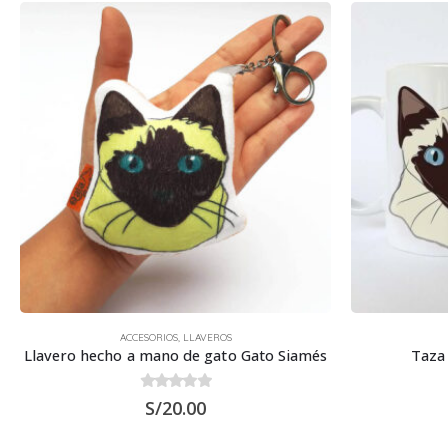
ACCESORIOS
,
LLAVEROS
Llavero hecho a mano de gato Gato Siamés
Taza 
0
out of 5
S/
20.00