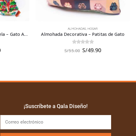
HOGAR
,
POSAVASOS
tas de Gato
Posavaso de Acrílico Gato Melena 9.5×9.5 cms
0
out of 5
0
S/
14.00
¡Suscríbete a Qala Diseño!