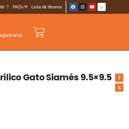
ido
FAQ's
Lista de deseos
gistrarse
ílico Gato Siamés 9.5×9.5