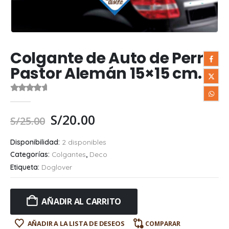
Colgante de Auto de Perro
Pastor Alemán 15×15 cm.
0
out of 5
S/
20.00
S/
25.00
Disponibilidad:
2 disponibles
Categorías:
Colgantes
,
Deco
Etiqueta:
Doglover
AÑADIR AL CARRITO
AÑADIR A LA LISTA DE DESEOS
COMPARAR