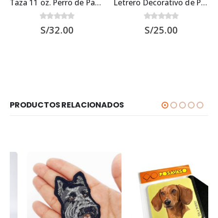
Taza 11 oz. Perro de Pastor Alemán
Letrero Decorativo de Perro Pastor Alemán 30×22.5 cms
0
out of 5
0
out of 5
S/
32.00
S/
25.00
PRODUCTOS RELACIONADOS