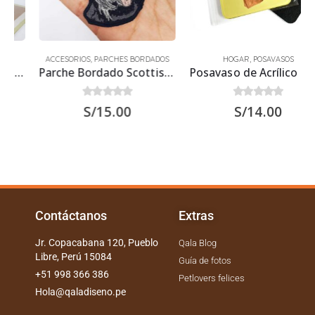
ACCESORIOS
,
PARCHES BORDADOS
HOGAR
,
POSAVASOS
Parche Bordado Scottish Terrier
Posavaso de Acrílico Salchicha Marrón 9.5×9.5 cms
0
out of 5
0
out of 5
S/
15.00
S/
14.00
Contáctanos
Extras
Jr. Copacabana 120, Pueblo
Qala Blog
Libre, Perú 15084
Guía de fotos
+51 998 366 386
Petlovers felices
Hola@qaladiseno.pe