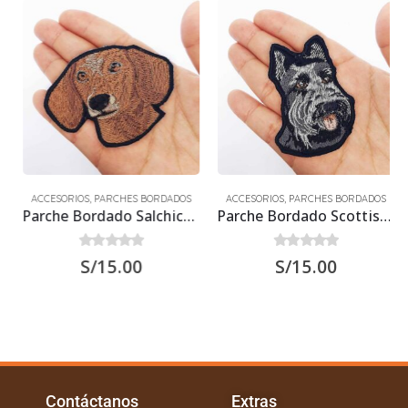
ACCESORIOS
,
PARCHES BORDADOS
ACCESORIOS
,
PARCHES BORDADOS
Parche Bordado Salchicha Marrón
Parche Bordado Scottish Terrier
0
out of 5
0
out of 5
S/
15.00
S/
15.00
Contáctanos
Extras