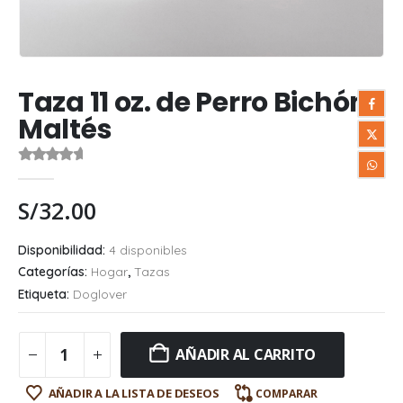
Taza 11 oz. de Perro Bichón
Maltés
0
out of 5
S/
32.00
Disponibilidad:
4 disponibles
Categorías:
Hogar
,
Tazas
Etiqueta:
Doglover
AÑADIR AL CARRITO
AÑADIR A LA LISTA DE DESEOS
COMPARAR