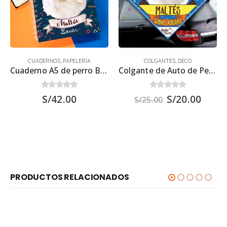
CUADERNOS
,
PAPELERÍA
COLGANTES
,
DECO
Cuaderno A5 de perro Bichón Maltés 21.50 x 15.70 cm
Colgante de Auto de Perro Bichón Maltés 15×15 cm.
0
out of 5
0
out of 5
S/
42.00
S/
20.00
S/
25.00
PRODUCTOS RELACIONADOS