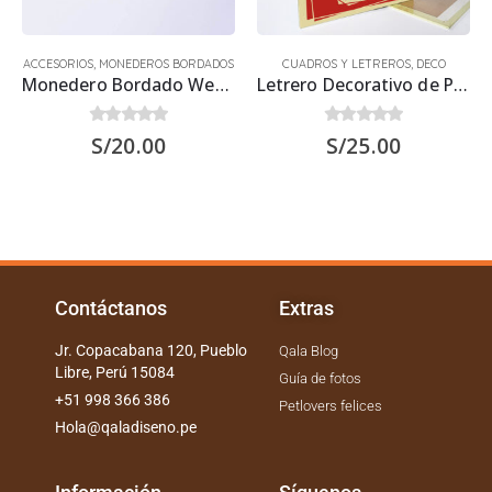
ACCESORIOS
,
MONEDEROS BORDADOS
CUADROS Y LETREROS
,
DECO
Monedero Bordado Westie
Letrero Decorativo de Perro Bichón Frisé 30×22.5 cms
0
out of 5
0
out of 5
S/
20.00
S/
25.00
Contáctanos
Extras
Jr. Copacabana 120, Pueblo
Qala Blog
Libre, Perú 15084
Guía de fotos
+51 998 366 386
Petlovers felices
Hola@qaladiseno.pe