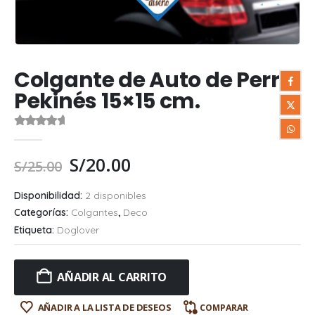
Colgante de Auto de Perro
Pekinés 15×15 cm.
0
out of 5
S/
20.00
S/
25.00
Disponibilidad:
2 disponibles
Categorías:
Colgantes
,
Deco
Etiqueta:
Doglover
AÑADIR AL CARRITO
AÑADIR A LA LISTA DE DESEOS
COMPARAR