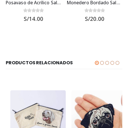
Posavaso de Acrílico Salchicha Marrón 9.5×9.5 cms
Monedero Bordado Salchicha Marrón
0
out of 5
0
out of 5
S/
14.00
S/
20.00
PRODUCTOS RELACIONADOS