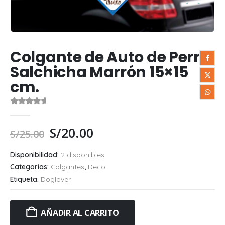
Colgante de Auto de Perro
Salchicha Marrón 15×15
cm.
0
out of 5
S/
20.00
S/
25.00
Disponibilidad:
2 disponibles
Categorías:
Colgantes
,
Deco
Etiqueta:
Doglover
AÑADIR AL CARRITO