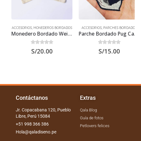
ACCESORIOS
,
MONEDEROS BORDADOS
ACCESORIOS
,
PARCHES BORDADOS
Monedero Bordado Weimaraner
Parche Bordado Pug Carlino
0
out of 5
0
out of 5
S/
20.00
S/
15.00
Contáctanos
Extras
Jr. Copacabana 120, Pueblo
Qala Blog
Libre, Perú 15084
Guía de fotos
+51 998 366 386
Petlovers felices
Hola@qaladiseno.pe