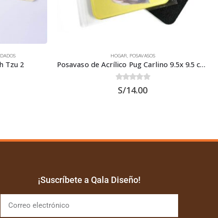
HOGAR
,
TAZAS
Posavaso de Acrílico Pug Carlino 9.5x 9.5 cms
Taza 11 oz. de Perro Bichón Maltés
0
out of 5
S/
32.00
¡Suscríbete a Qala Diseño!