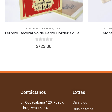
ACCESORIOS
,
MONEDEROS BORDADOS
ACCES
Monedero Bordado Westie
Monede
0
out of 5
S/
20.00
Contáctanos
Extras
Jr. Copacabana 120, Pueblo
Qala Blog
Libre, Perú 15084
Guía de fotos