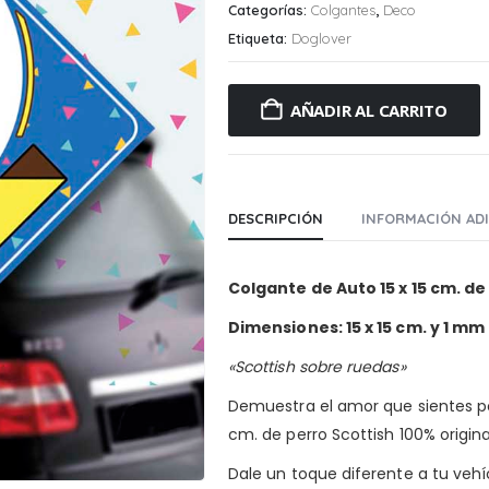
Categorías:
Colgantes
,
Deco
Etiqueta:
Doglover
AÑADIR AL CARRITO
DESCRIPCIÓN
INFORMACIÓN AD
Colgante de Auto 15 x 15 cm. d
Dimensiones: 15 x 15 cm. y 1 mm
«Scottish sobre ruedas»
Demuestra el amor que sientes po
cm. de perro Scottish 100% origin
Dale un toque diferente a tu vehíc