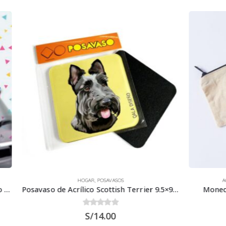
HOGAR
,
POSAVASOS
ACCESORIOS
,
MONEDEROS BOR
Posavaso de Acrílico Scottish Terrier 9.5×9.5 cms
Monedero Bordado Scottis
0
out of 5
0
out of 5
S/
14.00
S/
20.00