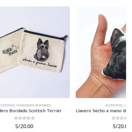
DADOS
ACCESORIOS
,
LLAVEROS
h Terrier
Llavero hecho a mano de Perro Scottish Terrier
0
out of 5
S/
20.00