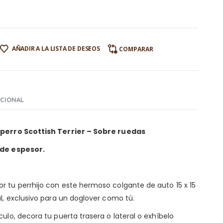
AÑADIR A LA LISTA DE DESEOS
COMPARAR
ICIONAL
e perro Scottish Terrier – Sobre ruedas
 de espesor.
r tu perrhijo con este hermoso colgante de auto 15 x 15
al, exclusivo para un doglover como tú.
ulo, decora tu puerta trasera o lateral o exhíbelo