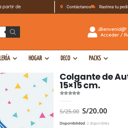
rtir de
S
/
1
6
9
Contáctanos
Rastrea tu ped
¡Bienvenid@!
Acceder / Re
LERÍA
HOGAR
DECO
PACKS
Colgante de Aut
15×15 cm.
0
out of 5
S/
20.00
S/
25.00
Disponibilidad:
2 disponibles