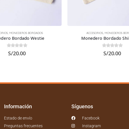
ORIOS
,
MONEDEROS BORDADOS
HOGAR
,
POSAVASOS
ro Bordado Shih Tzu 2
0
out of 5
0
out of 5
S/
20.00
S/
14.00
Información
Síguenos
Estado de envío
Facebook
Preguntas frecuentes
Instagram