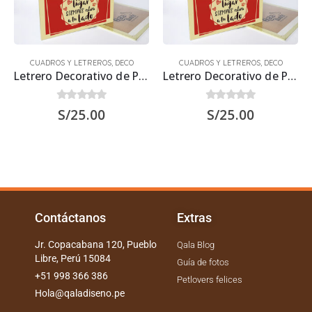
CUADROS Y LETREROS
,
DECO
CUADROS Y LETREROS
,
DECO
Letrero Decorativo de Perro Bichón Maltés 30×22.5 cms
Letrero Decorativo de Perro Beagle 30×22.5 cms
0
out of 5
0
out of 5
S/
25.00
S/
25.00
Contáctanos
Extras
Jr. Copacabana 120, Pueblo
Qala Blog
Libre, Perú 15084
Guía de fotos
+51 998 366 386
Petlovers felices
Hola@qaladiseno.pe