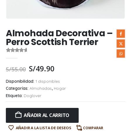
Almohada Decorativa –
Perro Scottish Terrier
0
out of 5
S/
49.90
S/
55.00
Disponibilidad:
1 disponibles
Categorías:
Almohadas
,
Hogar
Etiqueta:
Doglover
AÑADIR AL CARRITO
AÑADIR A LA LISTA DE DESEOS
COMPARAR