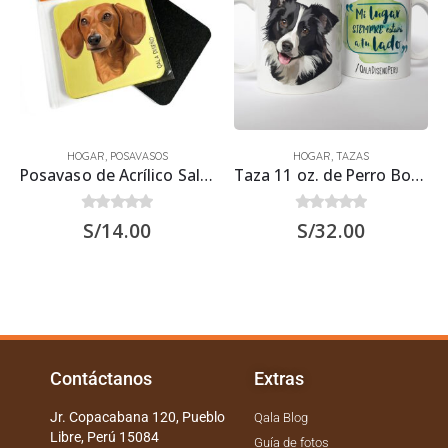
HOGAR
,
POSAVASOS
HOGAR
,
TAZAS
Posavaso de Acrílico Salchicha Marrón 9.5×9.5 cms
Taza 11 oz. de Perro Border Collie
0
out of 5
0
out of 5
S/
14.00
S/
32.00
Contáctanos
Extras
Jr. Copacabana 120, Pueblo
Qala Blog
Libre, Perú 15084
Guía de fotos