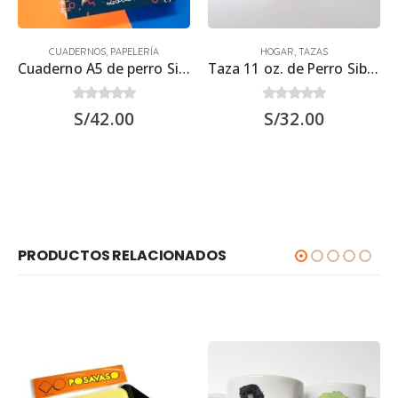
CUADERNOS
,
PAPELERÍA
HOGAR
,
TAZAS
Cuaderno A5 de perro Siberiano 21.50 x 15.70 cm
Taza 11 oz. de Perro Siberiano
0
out of 5
0
out of 5
S/
42.00
S/
32.00
PRODUCTOS RELACIONADOS