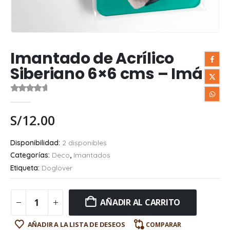
Imantado de Acrílico
Siberiano 6×6 cms – Imán
0
out of 5
S/
12.00
Disponibilidad:
2 disponibles
Categorías:
Deco
,
Imantados
Etiqueta:
Doglover
AÑADIR AL CARRITO
AÑADIR A LA LISTA DE DESEOS
COMPARAR