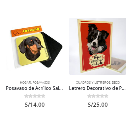
HOGAR
,
POSAVASOS
CUADROS Y LETREROS
,
DECO
Posavaso de Acrílico Salchicha Negro 9.5×9.5 cms
Letrero Decorativo de Perro Border Collie 30×22.5 cms
0
out of 5
0
out of 5
S/
14.00
S/
25.00