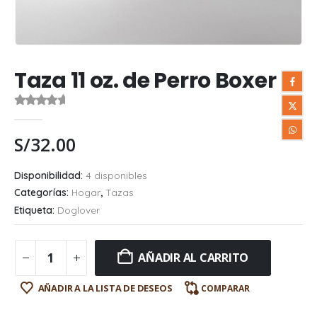
Taza 11 oz. de Perro Boxer
0
out of 5
S/
32.00
Disponibilidad:
4 disponibles
Categorías:
Hogar
,
Tazas
Etiqueta:
Doglover
AÑADIR AL CARRITO
AÑADIR A LA LISTA DE DESEOS
COMPARAR