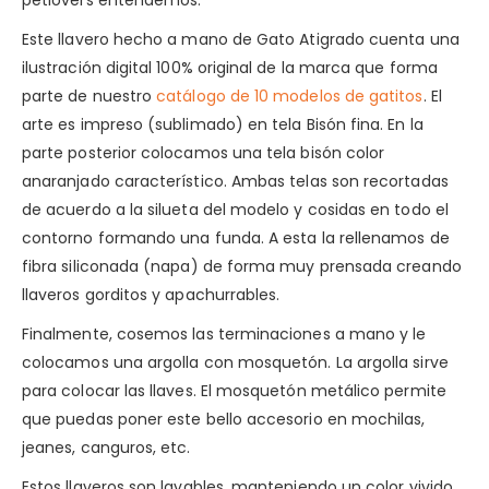
petlovers entendemos.
Este llavero hecho a mano de Gato Atigrado cuenta una
ilustración digital 100% original de la marca que forma
parte de nuestro
catálogo de 10 modelos de gatitos
. El
arte es impreso (sublimado) en tela Bisón fina. En la
parte posterior colocamos una tela bisón color
anaranjado característico. Ambas telas son recortadas
de acuerdo a la silueta del modelo y cosidas en todo el
contorno formando una funda. A esta la rellenamos de
fibra siliconada (napa) de forma muy prensada creando
llaveros gorditos y apachurrables.
Finalmente, cosemos las terminaciones a mano y le
colocamos una argolla con mosquetón. La argolla sirve
para colocar las llaves. El mosquetón metálico permite
que puedas poner este bello accesorio en mochilas,
jeanes, canguros, etc.
Estos llaveros son lavables, manteniendo un color vivido