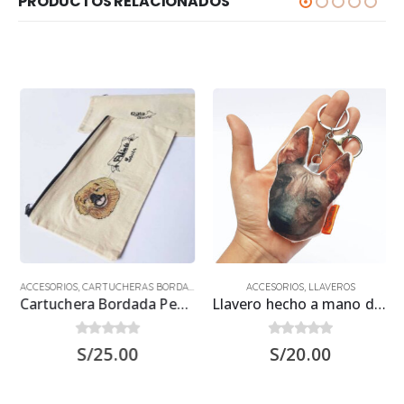
PRODUCTOS RELACIONADOS
ACCESORIOS
,
CARTUCHERAS BORDADAS
ACCESORIOS
,
LLAVEROS
Cartuchera Bordada Pekinés
Llavero hecho a mano de Perro Peruano
0
out of 5
0
out of 5
S/
25.00
S/
20.00