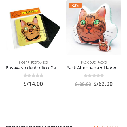
-21%
HOGAR
,
POSAVASOS
PACK DUO
,
PACKS
Posavaso de Acrílico Gato Atigrado 9.5×9.5 cms.
Pack Almohada + Llavero de tela – Gato Atigrado
0
out of 5
0
out of 5
S/
14.00
S/
62.90
S/
80.00