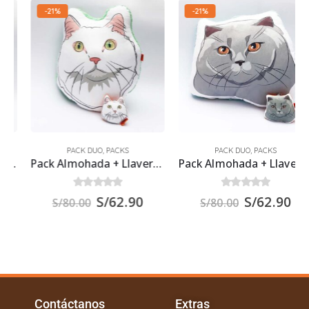
-21%
-21%
PACK DUO
,
PACKS
PACK DUO
,
PACKS
Pack Almohada + Llavero de tela – Gato Blanco
Pack Almohada + Llavero de tela – Gato Gris
0
out of 5
0
out of 5
S/
62.90
S/
62.90
S/
80.00
S/
80.00
Contáctanos
Extras