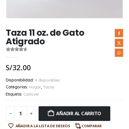
Taza 11 oz. de Gato
Atigrado
0
out of 5
S/
32.00
Disponibilidad:
4 disponibles
Categorías:
Hogar
,
Tazas
Etiqueta:
Catlover
AÑADIR AL CARRITO
AÑADIR A LA LISTA DE DESEOS
COMPARAR