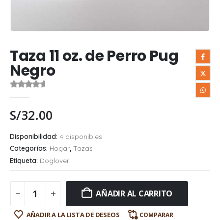
Taza 11 oz. de Perro Pug
Negro
0
out of 5
S/
32.00
Disponibilidad:
4 disponibles
Categorías:
Hogar
,
Tazas
Etiqueta:
Doglover
AÑADIR AL CARRITO
AÑADIR A LA LISTA DE DESEOS
COMPARAR