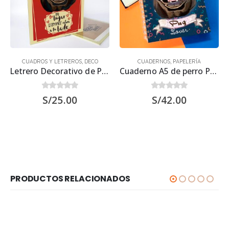
CUADROS Y LETREROS
,
DECO
CUADERNOS
,
PAPELERÍA
Letrero Decorativo de Perro Pug Negro 30×22.5 cms
Cuaderno A5 de perro Pug Negro 21.50 x 15.70 cm
0
out of 5
0
out of 5
S/
25.00
S/
42.00
PRODUCTOS RELACIONADOS