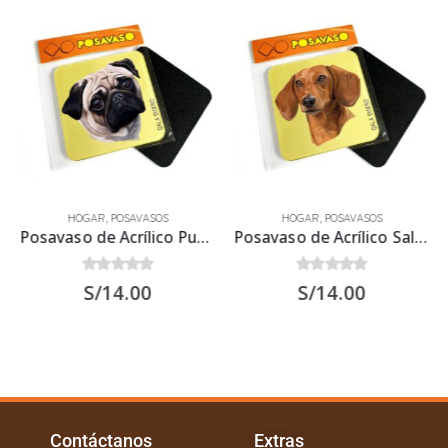
HOGAR
,
POSAVASOS
HOGAR
,
POSAVASOS
Posavaso de Acrílico Pug Carlino 9.5x 9.5 cms
Posavaso de Acrílico Salchicha Marrón 9.5×9.5 cms
0
out of 5
0
out of 5
S/
14.00
S/
14.00
Contáctanos
Extras