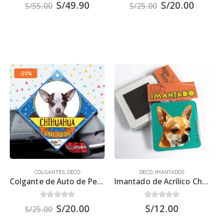
0
out of 5
0
out of 5
S/
49.90
S/
20.00
S/
55.00
S/
25.00
-20%
COLGANTES
,
DECO
DECO
,
IMANTADOS
Colgante de Auto de Perro Chihuahua Blanco 15×15 cm.
Imantado de Acrílico Chihuahua 6×6 cms – Imán
0
out of 5
0
out of 5
S/
20.00
S/
12.00
S/
25.00