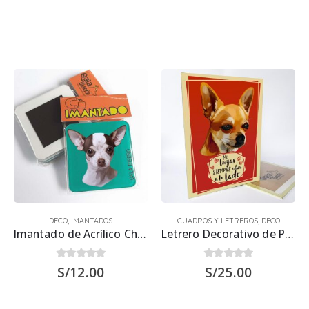
DECO
,
IMANTADOS
CUADROS Y LETREROS
,
DECO
Imantado de Acrílico Chihuahua Blanco 6×6 cms – Imán
Letrero Decorativo de Perro Chihuahua 30×22.5 cms
0
out of 5
0
out of 5
S/
12.00
S/
25.00