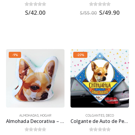
0
out of 5
0
out of 5
S/
42.00
S/
49.90
S/
55.00
-9%
-20%
ALMOHADAS
,
HOGAR
COLGANTES
,
DECO
Almohada Decorativa – Perro Chihuahua Dorado
Colgante de Auto de Perro Chihuahua 15×15 cm.