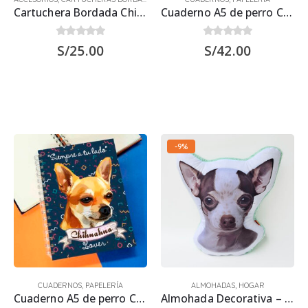
Cartuchera Bordada Chihuahua
Cuaderno A5 de perro Chihuahua Blanco 21.50 x 15.70 cm
0
out of 5
0
out of 5
S/
25.00
S/
42.00
-9%
CUADERNOS
,
PAPELERÍA
ALMOHADAS
,
HOGAR
Cuaderno A5 de perro Chihuahua 21.50 x 15.70 cm
Almohada Decorativa – Perro Chihuahua Blanco