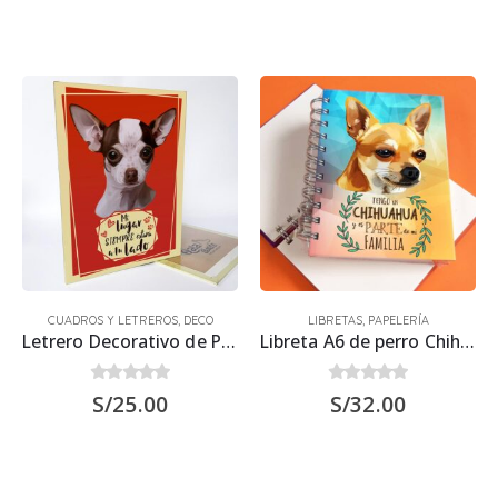
CUADROS Y LETREROS
,
DECO
LIBRETAS
,
PAPELERÍA
Letrero Decorativo de Perro Chihuahua Blanco 30×22.5 cms
Libreta A6 de perro Chihuahua 15.50 x 11.50 cm
0
out of 5
0
out of 5
S/
25.00
S/
32.00