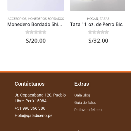
ACCESORIOS
,
MONEDEROS BORDADOS
HOGAR
,
TAZAS
Monedero Bordado Shih Tzu 2
Taza 11 oz. de Perro Bichón Maltés
0
out of 5
0
out of 5
S/
20.00
S/
32.00
Contáctanos
Extras
Jr. Copacabana 120, Pueblo
Qala Blog
Libre, Perú 15084
Guía de fotos
+51 998 366 386
Petlovers felices
Hola@qaladiseno.pe