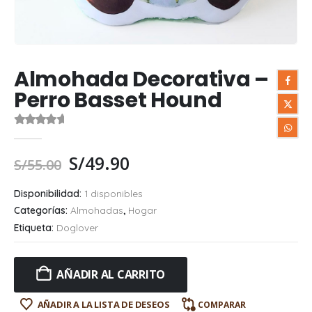
Almohada Decorativa –
Perro Basset Hound
0
out of 5
S/
49.90
S/
55.00
Disponibilidad:
1 disponibles
Categorías:
Almohadas
,
Hogar
Etiqueta:
Doglover
AÑADIR AL CARRITO
AÑADIR A LA LISTA DE DESEOS
COMPARAR