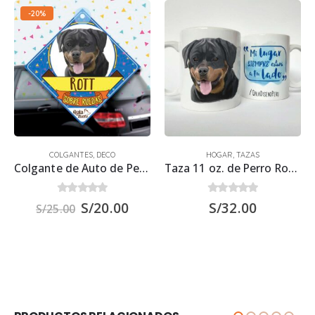
-20%
COLGANTES
,
DECO
HOGAR
,
TAZAS
Colgante de Auto de Perro Rottweiler 15×15 cm.
Taza 11 oz. de Perro Rottweiler
0
out of 5
0
out of 5
S/
20.00
S/
32.00
S/
25.00