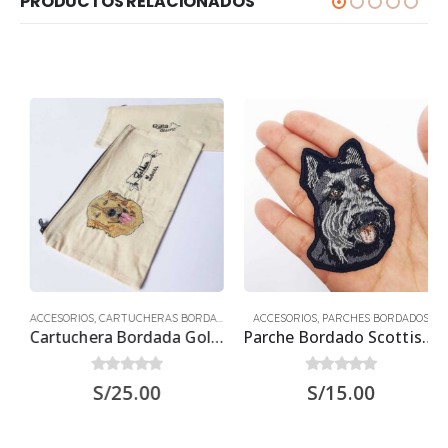
PRODUCTOS RELACIONADOS
ACCESORIOS
,
CARTUCHERAS BORDADAS
ACCESORIOS
,
PARCHES BORDADOS
Cartuchera Bordada Golden Retriever
Parche Bordado Scottish Terrier
0
out of 5
0
out of 5
S/
25.00
S/
15.00