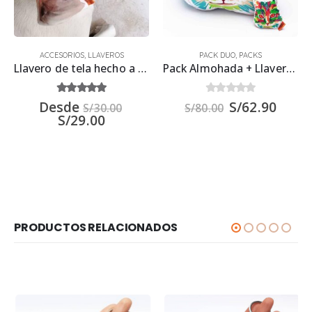
ACCESORIOS
,
LLAVEROS
PACK DUO
,
PACKS
Llavero de tela hecho a mano personalizado con Foto
Pack Almohada + Llavero de tela – Gato Arcoiris
5.00
out of 5
0
out of 5
Desde
S/
62.90
S/
30.00
S/
80.00
S/
29.00
PRODUCTOS RELACIONADOS