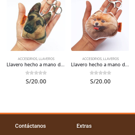
ACCESORIOS
,
LLAVEROS
ACCESORIOS
,
LLAVEROS
Llavero hecho a mano de Perro Pastor Alemán
Llavero hecho a mano de Perro Pomerania
0
out of 5
0
out of 5
S/
20.00
S/
20.00
Contáctanos
Extras