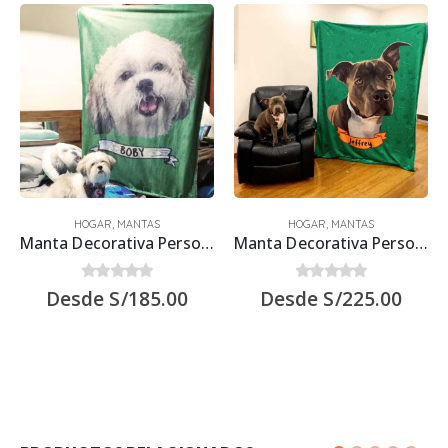
HOGAR
,
MANTAS
HOGAR
,
MANTAS
Manta Decorativa Personalizada con ilustración Talla M
Manta Decorativa Personalizada con ilustración Talla L
0
out of 5
0
out of 5
Desde
S/
185.00
Desde
S/
225.00