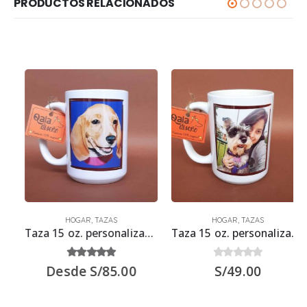
PRODUCTOS RELACIONADOS
HOGAR
,
TAZAS
HOGAR
,
TAZAS
Taza 15 oz. personalizada con ilustración
Taza 15 oz. personalizada con foto
5.00
out of 5
0
out of 5
Desde
S/
85.00
S/
49.00