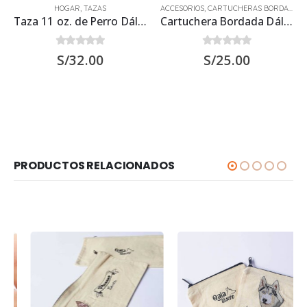
HOGAR
,
TAZAS
ACCESORIOS
,
CARTUCHERAS BORDADAS
Taza 11 oz. de Perro Dálmata
Cartuchera Bordada Dálmata
0
out of 5
0
out of 5
S/
32.00
S/
25.00
PRODUCTOS RELACIONADOS