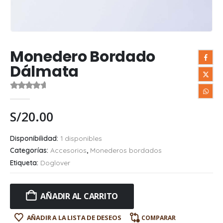
Monedero Bordado
Dálmata
0
out of 5
S/
20.00
Disponibilidad:
1 disponibles
Categorías:
Accesorios
,
Monederos bordados
Etiqueta:
Doglover
AÑADIR AL CARRITO
AÑADIR A LA LISTA DE DESEOS
COMPARAR