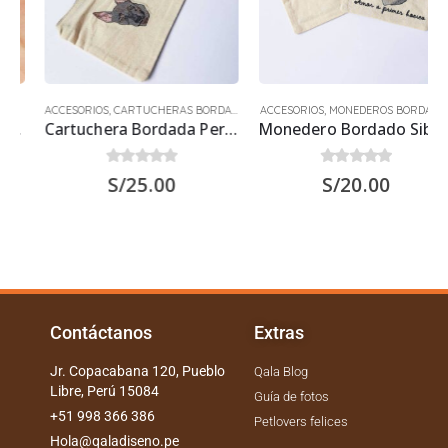
ACCESORIOS
,
CARTUCHERAS BORDADAS
ACCESORIOS
,
MONEDEROS BORDADOS
Cartuchera Bordada Peruano
Monedero Bordado Siberiano
0
out of 5
0
out of 5
S/
25.00
S/
20.00
Contáctanos
Extras
Jr. Copacabana 120, Pueblo
Qala Blog
Libre, Perú 15084
Guía de fotos
+51 998 366 386
Petlovers felices
Hola@qaladiseno.pe