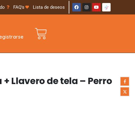
ido
FAQ's
Lista de deseos
gistrarse
 Llavero de tela – Perro