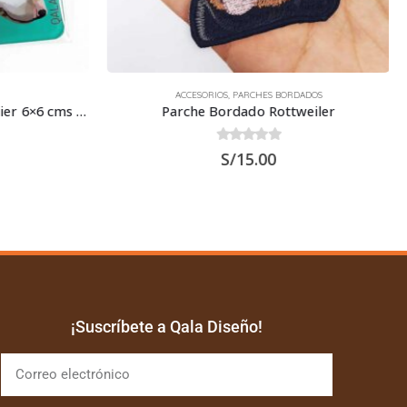
ACCESORIOS
,
PARCHES BORDADOS
Imantado de Acrílico Bull Terrier 6×6 cms – Imán
Parche Bordado Rottweiler
0
out of 5
S/
15.00
¡Suscríbete a Qala Diseño!