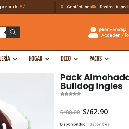
ir de
S
/
1
6
9
.
0
0
Contáctanos
Rastrea tu ped
¡Bienvenid@!
Acceder / Re
LERÍA
HOGAR
DECO
PACKS
Pack Almohada +
Bulldog Ingles
0
out of 5
S/
62.90
S/
80.00
Disponibilidad:
1 disponibles