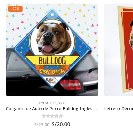
-20%
COLGANTES
,
DECO
C
Colgante de Auto de Perro Bulldog Inglés 15×15 cm.
0
out of 5
S/
20.00
S/
25.00