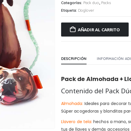
Categorías:
Pack duo
,
Packs
Etiqueta:
Doglover
AÑADIR AL CARRITO
DESCRIPCIÓN
INFORMACIÓN AD
Pack de Almohada + Lla
Contenido del Pack Dú
Almohada:
Ideales para decorar tu
Súper acogedoras y blanditas par
Llavero de tela:
hechos a mano, sú
tus de llaves y demás accesorios q