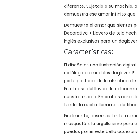
diferente. Sujétalo a su mochila,
demuestra ese amor infinito que 
Demuestra el amor que sientes p
Decorativa + Llavero de tela hecho
Inglés exclusivos para un doglove
Características:
El diseño es una ilustración digit
catálogo de modelos doglover
. E
parte posterior de la almohada l
En el caso del llavero le colocam
nuestra marca. En ambos casos l
funda, la cual rellenamos de fibra
Finalmente, cosemos las terminac
mosquetón: la argolla sirve para 
puedas poner este bello accesorio