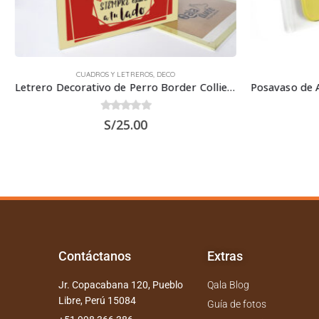
CUADROS Y LETREROS
,
DECO
Letrero Decorativo de Perro Border Collie 30×22.5 cms
0
out of 5
S/
25.00
Contáctanos
Extras
Jr. Copacabana 120, Pueblo
Qala Blog
Libre, Perú 15084
Guía de fotos