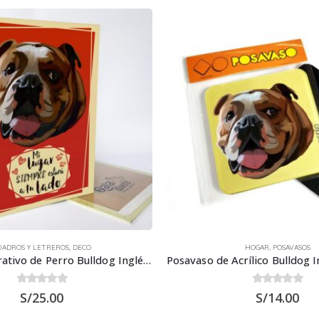
UADROS Y LETREROS
,
DECO
HOGAR
,
POSAVASOS
Letrero Decorativo de Perro Bulldog Inglés 30×22.5 cms
0
out of 5
0
out of 5
S/
25.00
S/
14.00