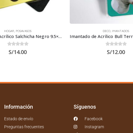
HOGAR
,
POSAVASOS
DECO
,
IMANTADOS
Posavaso de Acrílico Salchicha Negro 9.5×9.5 cms
0
out of 5
0
out of 5
S/
14.00
S/
12.00
Información
Síguenos
Estado de envío
Facebook
Preguntas frecuentes
Instagram