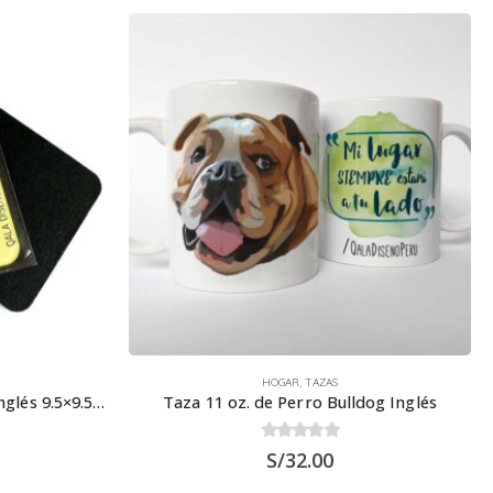
HOGAR
,
TAZAS
Posavaso de Acrílico Bulldog Inglés 9.5×9.5 cms
Taza 11 oz. de Perro Bulldog Inglés
0
out of 5
S/
32.00