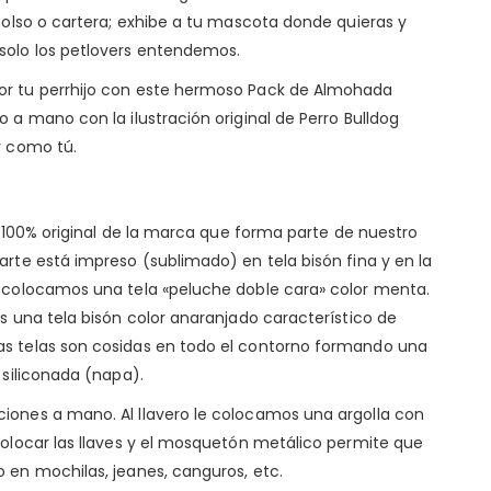
 bolso o cartera; exhibe a tu mascota donde quieras y
solo los petlovers entendemos.
or tu perrhijo con este hermoso Pack de Almohada
 a mano con la ilustración original de Perro Bulldog
r como tú.
al 100% original de la marca que forma parte de nuestro
l arte está impreso (sublimado) en tela bisón fina y en la
e colocamos una tela «peluche doble cara» color menta.
os una tela bisón color anaranjado característico de
as telas son cosidas en todo el contorno formando una
 siliconada (napa).
iones a mano. Al llavero le colocamos una argolla con
colocar las llaves y el mosquetón metálico permite que
 en mochilas, jeanes, canguros, etc.