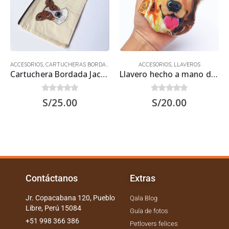
ACCESORIOS
,
CARTUCHERAS BORDADAS
ACCESORIOS
,
LLAVEROS
Cartuchera Bordada Jack Russell
Llavero hecho a mano de Perro Golden Retriever
0
out of 5
0
out of 5
S/
25.00
S/
20.00
Contáctanos
Extras
Jr. Copacabana 120, Pueblo
Qala Blog
Libre, Perú 15084
Guía de fotos
+51 998 366 386
Petlovers felices