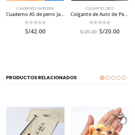
CUADERNOS
,
PAPELERÍA
COLGANTES
,
DECO
Cuaderno A5 de perro Jack Russell 21.50 x 15.70 cm
Colgante de Auto de Perro Jack Russell 15×15 cm.
0
out of 5
0
out of 5
S/
42.00
S/
20.00
S/
25.00
PRODUCTOS RELACIONADOS