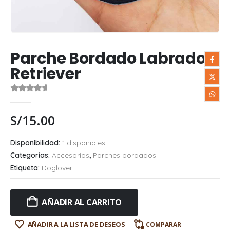
Parche Bordado Labrador
Retriever
0
out of 5
S/
15.00
Disponibilidad:
1 disponibles
Categorías:
Accesorios
,
Parches bordados
Etiqueta:
Doglover
AÑADIR AL CARRITO
AÑADIR A LA LISTA DE DESEOS
COMPARAR