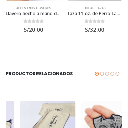
ACCESORIOS
,
LLAVEROS
HOGAR
,
TAZAS
Llavero hecho a mano de Perro Labrador Hueso
Taza 11 oz. de Perro Labrador Retriever
0
out of 5
0
out of 5
S/
20.00
S/
32.00
PRODUCTOS RELACIONADOS