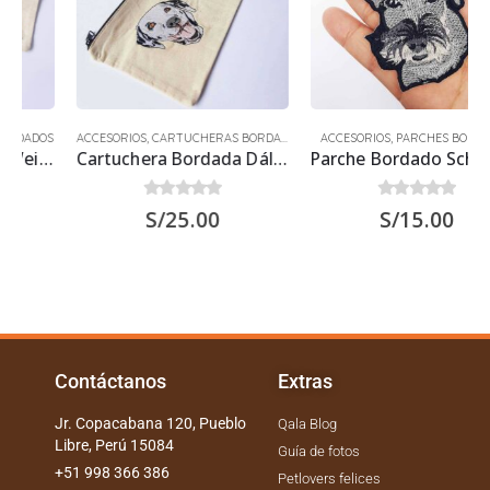
ACCESORIOS
,
CARTUCHERAS BORDADAS
ACCESORIOS
,
PARCHES BORDADOS
Cartuchera Bordada Dálmata
Parche Bordado Schnauzer
0
out of 5
0
out of 5
S/
25.00
S/
15.00
Contáctanos
Extras
Jr. Copacabana 120, Pueblo
Qala Blog
Libre, Perú 15084
Guía de fotos
+51 998 366 386
Petlovers felices