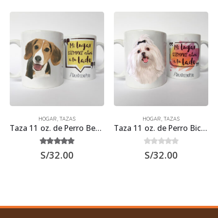
HOGAR
,
TAZAS
HOGAR
,
TAZAS
Taza 11 oz. de Perro Beagle
Taza 11 oz. de Perro Bichón Maltés
5.00
out of 5
0
out of 5
S/
32.00
S/
32.00