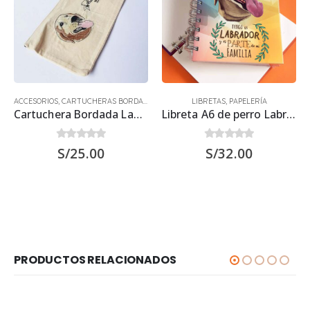
ACCESORIOS
,
CARTUCHERAS BORDADAS
LIBRETAS
,
PAPELERÍA
Cartuchera Bordada Labrador Retriever
Libreta A6 de perro Labrador Retriever 15.50 x 11.50 cm
0
out of 5
0
out of 5
S/
25.00
S/
32.00
PRODUCTOS RELACIONADOS