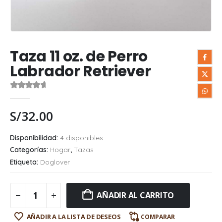
Taza 11 oz. de Perro
Labrador Retriever
0
out of 5
S/
32.00
Disponibilidad:
4 disponibles
Categorías:
Hogar
,
Tazas
Etiqueta:
Doglover
AÑADIR AL CARRITO
AÑADIR A LA LISTA DE DESEOS
COMPARAR