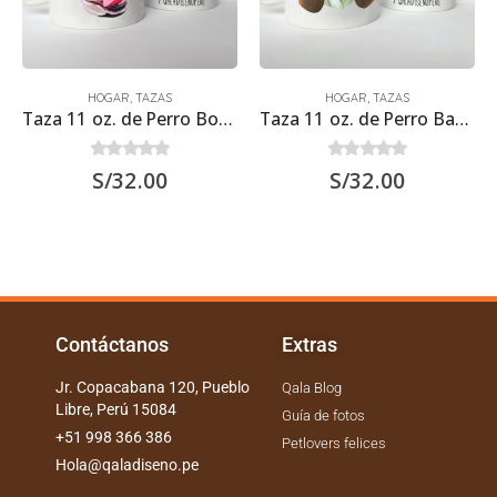
HOGAR
,
TAZAS
HOGAR
,
TAZAS
Taza 11 oz. de Perro Boston Terrier
Taza 11 oz. de Perro Basset Hound
0
out of 5
0
out of 5
S/
32.00
S/
32.00
Contáctanos
Extras
Jr. Copacabana 120, Pueblo
Qala Blog
Libre, Perú 15084
Guía de fotos
+51 998 366 386
Petlovers felices
Hola@qaladiseno.pe