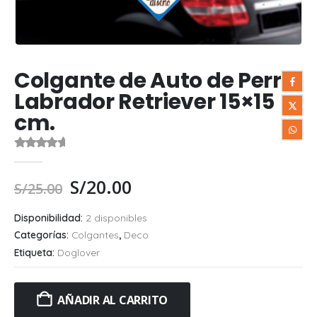
Colgante de Auto de Perro
Labrador Retriever 15×15
cm.
0
out of 5
S/
20.00
S/
25.00
Disponibilidad:
2 disponibles
Categorías:
Colgantes
,
Deco
Etiqueta:
Doglover
AÑADIR AL CARRITO