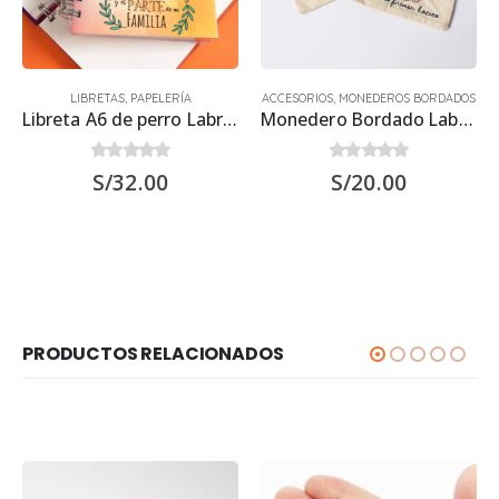
LIBRETAS
,
PAPELERÍA
ACCESORIOS
,
MONEDEROS BORDADOS
Libreta A6 de perro Labrador Retriever 15.50 x 11.50 cm
Monedero Bordado Labrador Retriever
0
out of 5
0
out of 5
S/
32.00
S/
20.00
PRODUCTOS RELACIONADOS