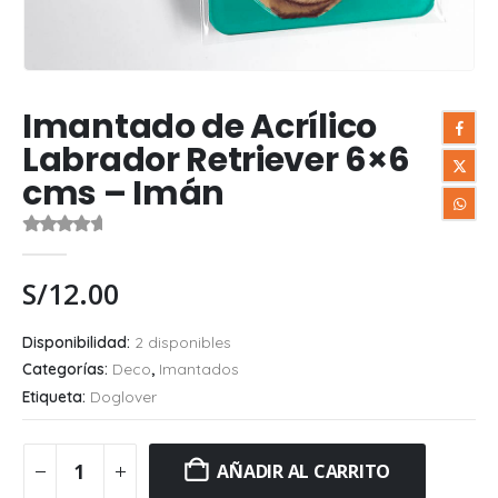
Imantado de Acrílico
Labrador Retriever 6×6
cms – Imán
0
out of 5
S/
12.00
Disponibilidad:
2 disponibles
Categorías:
Deco
,
Imantados
Etiqueta:
Doglover
AÑADIR AL CARRITO