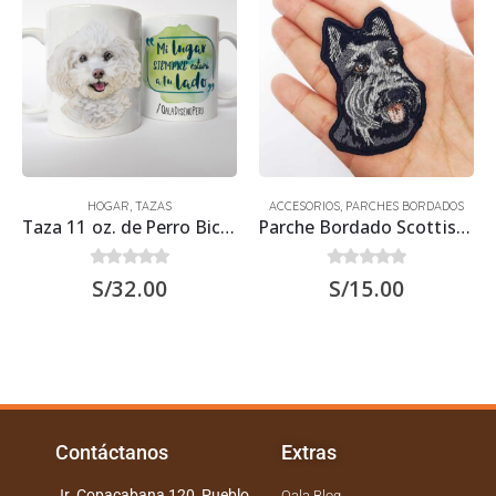
HOGAR
,
TAZAS
ACCESORIOS
,
PARCHES BORDADOS
Taza 11 oz. de Perro Bichón Frisé
Parche Bordado Scottish Terrier
0
out of 5
0
out of 5
S/
32.00
S/
15.00
Contáctanos
Extras
Jr. Copacabana 120, Pueblo
Qala Blog