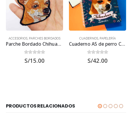
ACCESORIOS
,
PARCHES BORDADOS
CUADERNOS
,
PAPELERÍA
Parche Bordado Chihuahua
Cuaderno A5 de perro Chihuahua 21.50 x 15.70 cm
0
out of 5
0
out of 5
S/
15.00
S/
42.00
PRODUCTOS RELACIONADOS