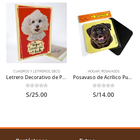
CUADROS Y LETREROS
,
DECO
HOGAR
,
POSAVASOS
Letrero Decorativo de Perro Bichón Frisé 30×22.5 cms
Posavaso de Acrílico Pug Carlino Negro 9.5×9.5 cms
0
out of 5
0
out of 5
S/
25.00
S/
14.00