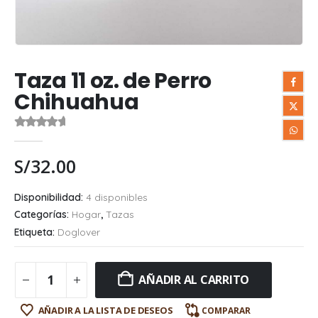
Taza 11 oz. de Perro
Chihuahua
0
out of 5
S/
32.00
Disponibilidad:
4 disponibles
Categorías:
Hogar
,
Tazas
Etiqueta:
Doglover
AÑADIR AL CARRITO
AÑADIR A LA LISTA DE DESEOS
COMPARAR