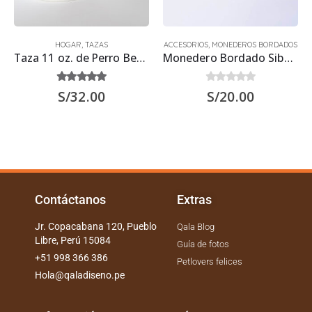
HOGAR
,
TAZAS
ACCESORIOS
,
MONEDEROS BORDADOS
Taza 11 oz. de Perro Beagle
Monedero Bordado Siberiano
5.00
out of 5
0
out of 5
S/
32.00
S/
20.00
Contáctanos
Extras
Jr. Copacabana 120, Pueblo
Qala Blog
Libre, Perú 15084
Guía de fotos
+51 998 366 386
Petlovers felices
Hola@qaladiseno.pe