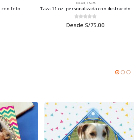
HOGAR
,
TAZAS
 con foto
Taza 11 oz. personalizada con ilustración
0
out of 5
Desde
S/
75.00