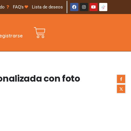
ido
FAQ's
Lista de deseos
gistrarse
sonalizada con foto