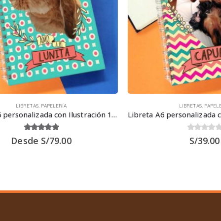
LIBRETAS
,
PAPELERÍA
LIBRETAS
,
PAPELERÍA
Libreta A6 personalizada con Ilustración 15.50 x 11.50 cm
5.00
out of 5
0
out of 5
Desde
S/
79.00
S/
39.00