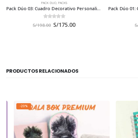
PACK DUO
,
PACKS
Pack Dúo 03: Cuadro Decorativo Personalizado 60×40 cm + Taza 11 oz.
0
out of 5
S/
175.00
S/
198.00
S
PRODUCTOS RELACIONADOS
-20%