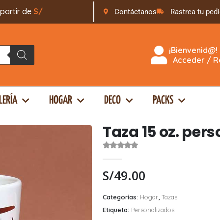
ir de
S
/
1
6
9
.
0
0
Contáctanos
Rastrea tu ped
¡Bienvenid@!
Acceder / Re
LERÍA
HOGAR
DECO
PACKS
Taza 15 oz. per
0
out of 5
S/
49.00
Categorías:
Hogar
,
Tazas
Etiqueta:
Personalizados