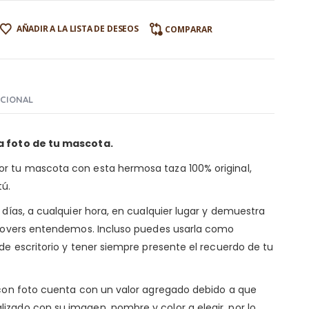
AÑADIR A LA LISTA DE DESEOS
COMPARAR
ICIONAL
la foto de tu mascota.
r tu mascota con esta hermosa taza 100% original,
tú.
 días, a cualquier hora, en cualquier lugar y demuestra
etlovers entendemos. Incluso puedes usarla como
 de escritorio y tener siempre presente el recuerdo de tu
a con foto cuenta con un valor agregado debido a que
izado con su imagen, nombre y color a elegir, por lo