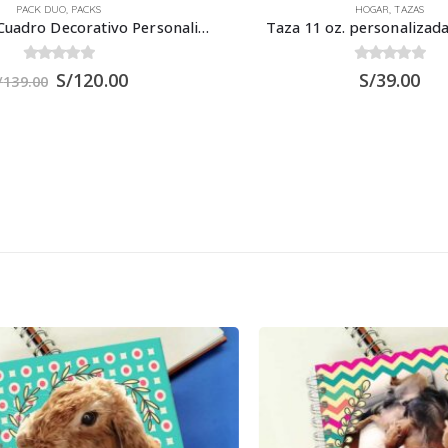
PACK DUO
,
PACKS
HOGAR
,
TAZAS
Pack Dúo 01: Cuadro Decorativo Personalizado 30×30 cm + Taza 11 oz.
Taza 11 oz. personalizada
0
out of 5
0
out of 5
S/
120.00
S/
39.00
/
139.00