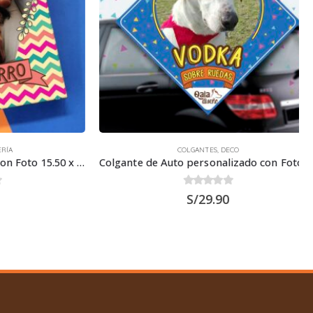
COLGANTES
,
DECO
Libreta A6 personalizada con Foto 15.50 x 11.50 cm
Colgante de Auto personalizado con Foto 15×15 cm.
0
out of 5
S/
29.90