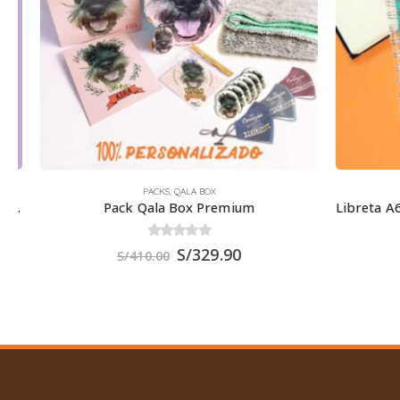
PACKS
,
QALA BOX
Pack Qala Box Premium
0
out of 5
S/
329.90
S/
410.00