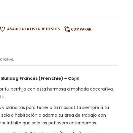
AÑADIR A LA LISTA DE DESEOS
COMPARAR
ICIONAL
Bulldog Francés (Frenchie) – Cojin
or tu perrhijo con esta hermosa almohada decorativa,
tú.
y blanditas para tener a tu mascotita siempre a tu
u sala o habitación o adorna tu área de trabajo con
or infinito que solo los petlovers entendemos.