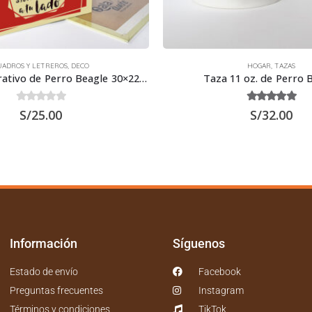
UADROS Y LETREROS
,
DECO
HOGAR
,
TAZAS
Letrero Decorativo de Perro Beagle 30×22.5 cms
Taza 11 oz. de Perro 
0
out of 5
5.00
out of 5
S/
25.00
S/
32.00
Información
Síguenos
Estado de envío
Facebook
Preguntas frecuentes
Instagram
Términos y condiciones
TikTok