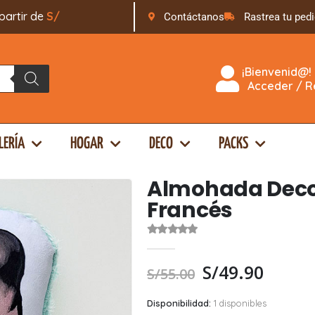
ir de
S
/
1
6
9
.
0
0
Contáctanos
Rastrea tu ped
¡Bienvenid@!
Acceder / Re
LERÍA
HOGAR
DECO
PACKS
Almohada Decor
Francés
0
out of 5
S/
49.90
S/
55.00
Disponibilidad:
1 disponibles