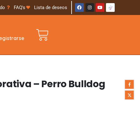
ido
FAQ's
Lista de deseos
gistrarse
ativa – Perro Bulldog