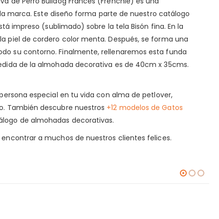
va de Perro Bulldog Francés (Frenchie) es una
de la marca. Este diseño forma parte de nuestro catálogo
 está impreso (sublimado) sobre la tela Bisón fina. En la
la piel de cordero color menta. Después, se forma una
odo su contorno. Finalmente, rellenaremos esta funda
medida de la almohada decorativa es de 40cm x 35cms.
a persona especial en tu vida con alma de petlover,
ico. También descubre nuestros
+12 modelos de Gatos
álogo de almohadas decorativas.
encontrar a muchos de nuestros clientes felices.