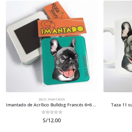
DECO
,
IMANTADOS
Imantado de Acrílico Bulldog Francés 6×6 cms – Imán
Taza 11 o
0
out of 5
S/
12.00