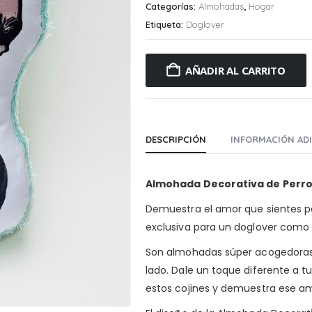
Categorías:
Almohadas
,
Hogar
Etiqueta:
Doglover
AÑADIR AL CARRITO
DESCRIPCIÓN
INFORMACIÓN AD
Almohada Decorativa de Perro 
Demuestra el amor que sientes p
exclusiva para un doglover como 
Son almohadas súper acogedoras 
lado. Dale un toque diferente a t
estos cojines y demuestra ese am