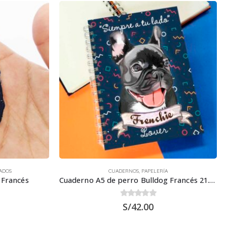
ADOS
CUADERNOS
,
PAPELERÍA
 Francés
Cuaderno A5 de perro Bulldog Francés 21.50 x 15.70 cm
0
out of 5
S/
42.00