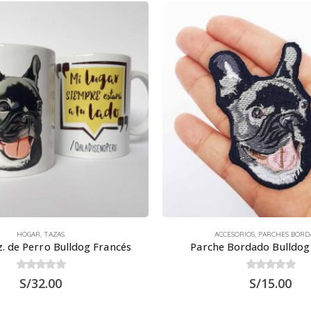
HOGAR
,
TAZAS
ACCESORIOS
,
PARCHES BORD
z. de Perro Bulldog Francés
Parche Bordado Bulldog
0
out of 5
0
out of 5
S/
32.00
S/
15.00