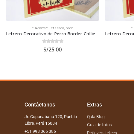
CUADROS Y LETREROS
,
DECO
C
Letrero Decorativo de Perro Border Collie 30×22.5 cms
0
out of 5
S/
25.00
Contáctanos
Extras
Jr. Copacabana 120, Pueblo
Qala Blog
Libre, Perú 15084
Guía de fotos
+51 998 366 386
Petlovers felices