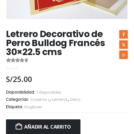
Letrero Decorativo de
Perro Bulldog Francés
30×22.5 cms
0
out of 5
S/
25.00
Disponibilidad:
1 disponibles
Categorías:
Cuadros y Letreros
,
Deco
Etiqueta:
Doglover
AÑADIR AL CARRITO