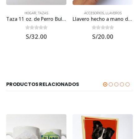
HOGAR
,
TAZAS
ACCESORIOS
,
LLAVEROS
Taza 11 oz. de Perro Bulldog Francés
Llavero hecho a mano de Perro Bulldog Francés
0
out of 5
0
out of 5
S/
32.00
S/
20.00
PRODUCTOS RELACIONADOS