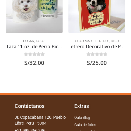
HOGAR
,
TAZAS
CUADROS Y LETREROS
,
DECO
Taza 11 oz. de Perro Bichón Frisé
Letrero Decorativo de Perro Border Collie 30×22.5 cms
0
out of 5
0
out of 5
S/
32.00
S/
25.00
Contáctanos
Extras
Jr. Copacabana 120, Pueblo
Qala Blog
Libre, Perú 15084
Guía de fotos
+51 998 366 386