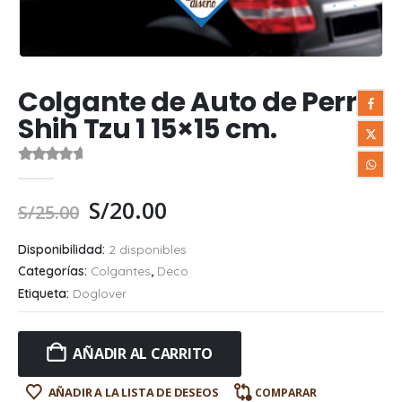
Colgante de Auto de Perro
Shih Tzu 1 15×15 cm.
0
out of 5
S/
20.00
S/
25.00
Disponibilidad:
2 disponibles
Categorías:
Colgantes
,
Deco
Etiqueta:
Doglover
AÑADIR AL CARRITO
AÑADIR A LA LISTA DE DESEOS
COMPARAR