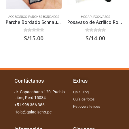
ACCESORIOS
,
PARCHES BORDADOS
HOGAR
,
POSAVASOS
Parche Bordado Schnauzer
Posavaso de Acrílico Rottweiler 9.5×9.5 cms
0
out of 5
0
out of 5
S/
15.00
S/
14.00
Contáctanos
Extras
Jr. Copacabana 120, Pueblo
Qala Blog
Libre, Perú 15084
Guía de fotos
+51 998 366 386
Petlovers felices
Hola@qaladiseno.pe