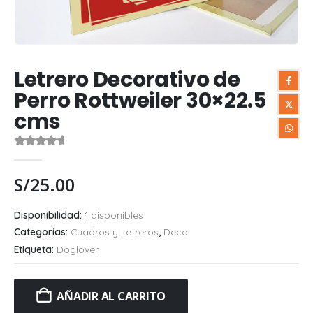
Letrero Decorativo de
Perro Rottweiler 30×22.5
cms
0
out of 5
S/
25.00
Disponibilidad:
1 disponibles
Categorías:
Cuadros y Letreros
,
Deco
Etiqueta:
Doglover
AÑADIR AL CARRITO