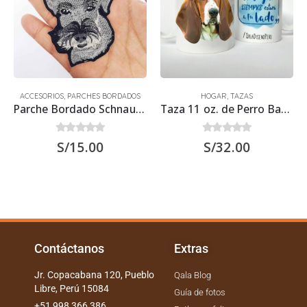
ACCESORIOS
,
PARCHES BORDADOS
HOGAR
,
TAZAS
Parche Bordado Schnauzer
Taza 11 oz. de Perro Basset Hound
0
out of 5
0
out of 5
S/
15.00
S/
32.00
Contáctanos
Extras
Jr. Copacabana 120, Pueblo
Qala Blog
Libre, Perú 15084
Guía de fotos
+51 998 366 386