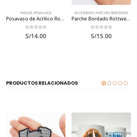
HOGAR
,
POSAVASOS
ACCESORIOS
,
PARCHES BORDADOS
Posavaso de Acrílico Rottweiler 9.5×9.5 cms
Parche Bordado Rottweiler
0
out of 5
0
out of 5
S/
14.00
S/
15.00
PRODUCTOS RELACIONADOS