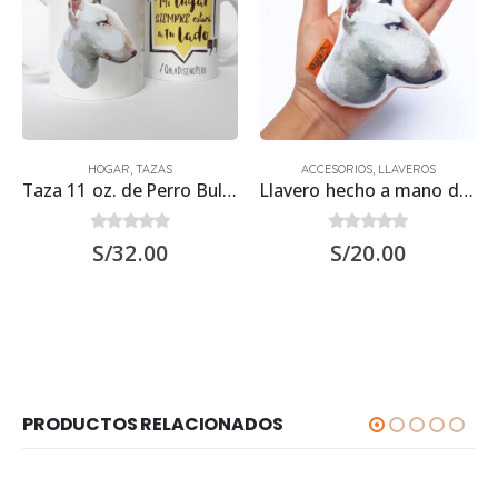
HOGAR
,
TAZAS
ACCESORIOS
,
LLAVEROS
Taza 11 oz. de Perro Bull Terrier
Llavero hecho a mano de Perro Bull Terrier
0
out of 5
0
out of 5
S/
32.00
S/
20.00
PRODUCTOS RELACIONADOS