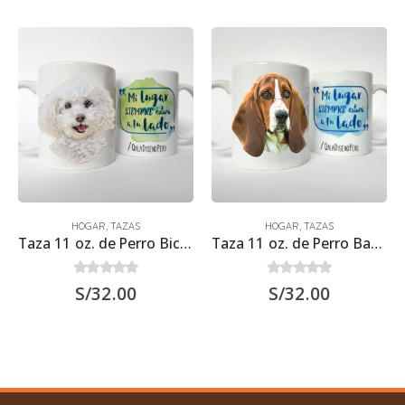
HOGAR
,
TAZAS
HOGAR
,
TAZAS
Taza 11 oz. de Perro Bichón Frisé
Taza 11 oz. de Perro Basset Hound
0
out of 5
0
out of 5
S/
32.00
S/
32.00