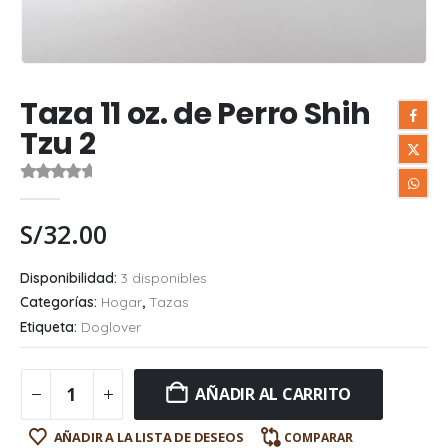
Taza 11 oz. de Perro Shih
Tzu 2
0
out of 5
S/
32.00
Disponibilidad:
3 disponibles
Categorías:
Hogar
,
Tazas
Etiqueta:
Doglover
AÑADIR AL CARRITO
AÑADIR A LA LISTA DE DESEOS
COMPARAR