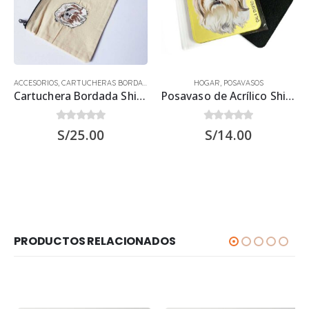
ACCESORIOS
,
CARTUCHERAS BORDADAS
HOGAR
,
POSAVASOS
Cartuchera Bordada Shih Tzu 2
Posavaso de Acrílico Shih Tzu 2 9.5×9.5 cms
0
out of 5
0
out of 5
S/
25.00
S/
14.00
PRODUCTOS RELACIONADOS