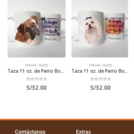
HOGAR
,
TAZAS
HOGAR
,
TAZAS
Taza 11 oz. de Perro Boxer
Taza 11 oz. de Perro Bichón Maltés
0
out of 5
0
out of 5
S/
32.00
S/
32.00
Contáctanos
Extras