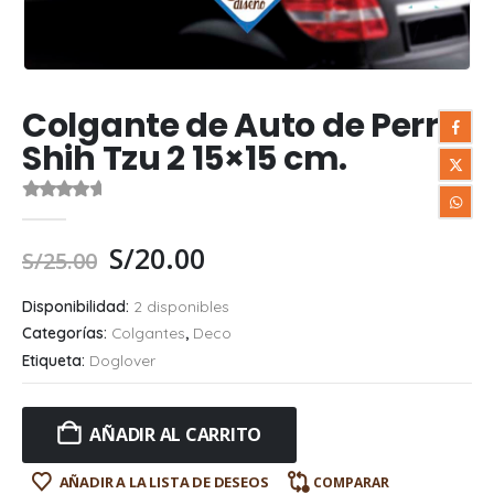
Colgante de Auto de Perro
Shih Tzu 2 15×15 cm.
0
out of 5
S/
20.00
S/
25.00
Disponibilidad:
2 disponibles
Categorías:
Colgantes
,
Deco
Etiqueta:
Doglover
AÑADIR AL CARRITO
AÑADIR A LA LISTA DE DESEOS
COMPARAR