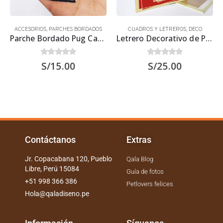
ACCESORIOS
,
PARCHES BORDADOS
CUADROS Y LETREROS
,
DECO
Parche Bordado Pug Carlino
Letrero Decorativo de Perro Bichón Frisé 30×22.5 cms
0
out of 5
0
out of 5
S/
15.00
S/
25.00
Contáctanos
Extras
Jr. Copacabana 120, Pueblo
Qala Blog
Libre, Perú 15084
Guía de fotos
+51 998 366 386
Petlovers felices
Hola@qaladiseno.pe