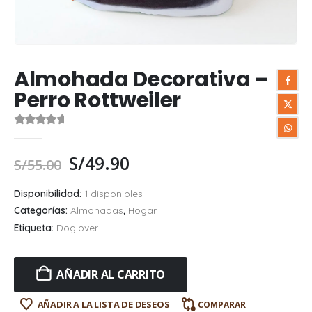
Almohada Decorativa –
Perro Rottweiler
0
out of 5
S/
49.90
S/
55.00
Disponibilidad:
1 disponibles
Categorías:
Almohadas
,
Hogar
Etiqueta:
Doglover
AÑADIR AL CARRITO
AÑADIR A LA LISTA DE DESEOS
COMPARAR