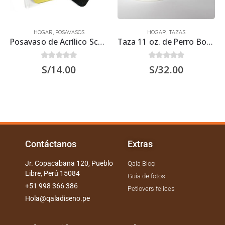
HOGAR
,
POSAVASOS
HOGAR
,
TAZAS
Posavaso de Acrílico Scottish Terrier 9.5×9.5 cms
Taza 11 oz. de Perro Boxer
0
out of 5
0
out of 5
S/
14.00
S/
32.00
Contáctanos
Extras
Jr. Copacabana 120, Pueblo
Qala Blog
Libre, Perú 15084
Guía de fotos
+51 998 366 386
Petlovers felices
Hola@qaladiseno.pe