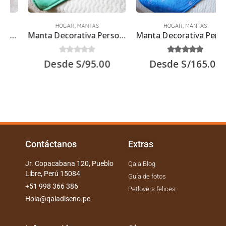
HOGAR
,
MANTAS
HOGAR
,
MANTAS
Manta Decorativa Personalizada con foto Talla S
Manta Decorativa Personalizada con foto Talla L
0
out of 5
5.00
out of 5
Desde
S/
95.00
Desde
S/
165.00
Contáctanos
Extras
Jr. Copacabana 120, Pueblo
Qala Blog
Libre, Perú 15084
Guía de fotos
+51 998 366 386
Petlovers felices
Hola@qaladiseno.pe
Información
Síguenos